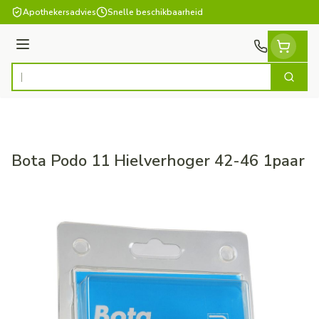
Ga naar de inhoud
Apothekersadvies
Snelle beschikbaarheid
Menu
Zoek
Product, merk, categorie...
Bota Podo 11 Hielverhoger 42-46 1paar