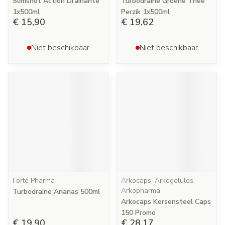
Slimshot Action Drainante
Turbodraine Groene Thee
1x500ml
Perzik 1x500ml
€ 15,90
€ 19,62
Niet beschikbaar
Niet beschikbaar
Forté Pharma
Arkocaps, Arkogelules,
Arkopharma
Turbodraine Ananas 500ml
Arkocaps Kersensteel Caps
150 Promo
€ 19,90
€ 28,17