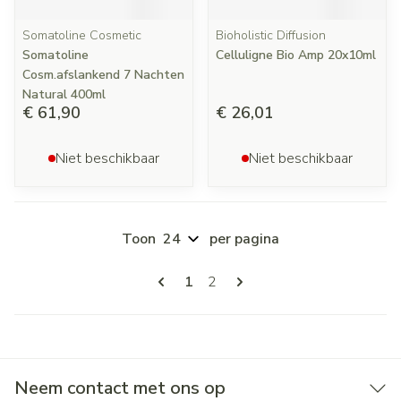
Somatoline Cosmetic
Bioholistic Diffusion
Somatoline
Celluligne Bio Amp 20x10ml
Cosm.afslankend 7 Nachten
Natural 400ml
€ 61,90
€ 26,01
Niet beschikbaar
Niet beschikbaar
Toon
per pagina
Pagina's
U lees momenteel pagina
Pagina
1
2
Neem contact met ons op