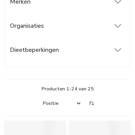
Merken
filter
Organisaties
filter
Dieetbeperkingen
filter
Producten
1
-
24
van
25
Sorteer op: