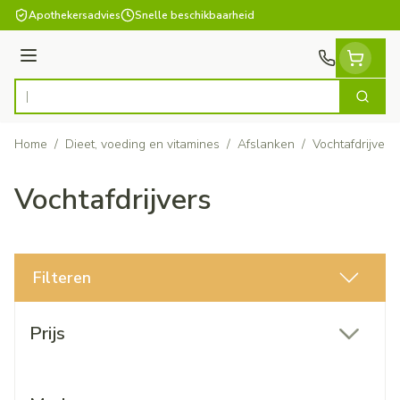
Ga naar de inhoud
Apothekersadvies
Snelle beschikbaarheid
Menu
Zoek
Product, merk, categorie...
Home
/
Dieet, voeding en vitamines
/
Afslanken
/
Vochtafdrijvers
Vochtafdrijvers
Filteren
Doorgaan naar productlijst
Prijs
filter