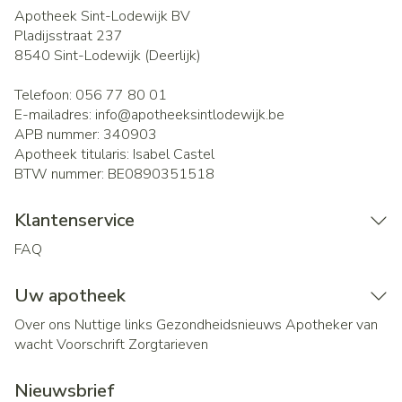
Apotheek Sint-Lodewijk BV
Pladijsstraat 237
8540
Sint-Lodewijk (Deerlijk)
Telefoon:
056 77 80 01
E-mailadres:
info@
apotheeksintlodewijk.be
APB nummer:
340903
Apotheek titularis:
Isabel Castel
BTW nummer:
BE0890351518
Klantenservice
FAQ
Uw apotheek
Over ons
Nuttige links
Gezondheidsnieuws
Apotheker van
wacht
Voorschrift
Zorgtarieven
Nieuwsbrief