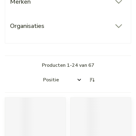
Merken
filter
Organisaties
filter
Producten
1
-
24
van
67
Sorteer op: