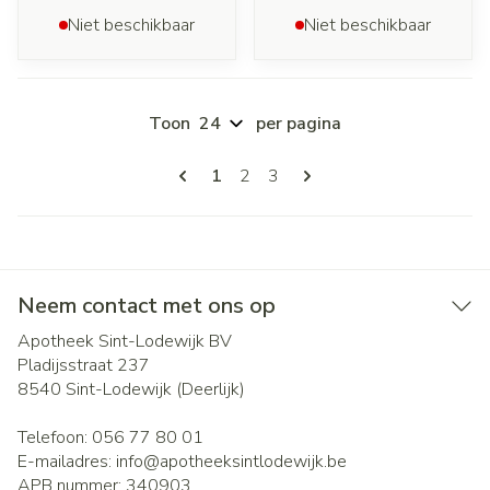
Niet beschikbaar
Niet beschikbaar
Toon
per pagina
Pagina's
U lees momenteel pagina
Pagina
Pagina
1
2
3
Neem contact met ons op
Apotheek Sint-Lodewijk BV
Pladijsstraat 237
8540
Sint-Lodewijk (Deerlijk)
Telefoon:
056 77 80 01
E-mailadres:
info@
apotheeksintlodewijk.be
APB nummer:
340903