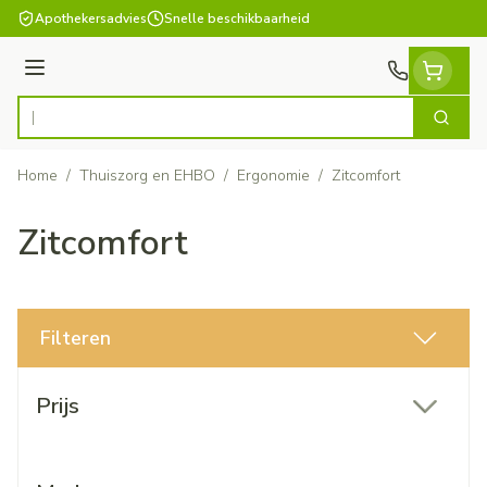
Ga naar de inhoud
Apothekersadvies
Snelle beschikbaarheid
Menu
Zoek
Product, merk, categorie...
Home
/
Thuiszorg en EHBO
/
Ergonomie
/
Zitcomfort
Zitcomfort
Filteren
Doorgaan naar productlijst
Prijs
filter