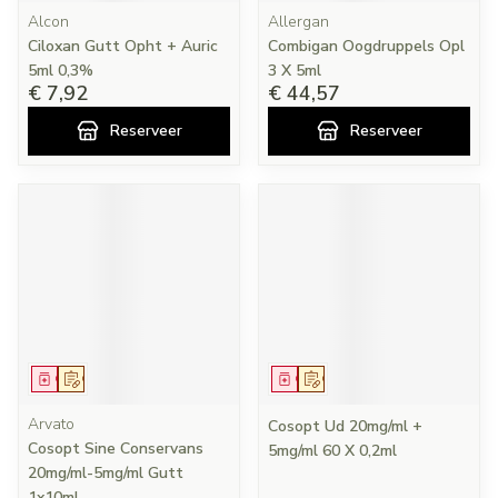
Alcon
Allergan
Ciloxan Gutt Opht + Auric
Combigan Oogdruppels Opl
5ml 0,3%
3 X 5ml
€ 7,92
€ 44,57
Reserveer
Reserveer
Geneesmiddel
Op voorschrift
Geneesmiddel
Op voorschrift
Arvato
Cosopt Ud 20mg/ml +
Cosopt Sine Conservans
5mg/ml 60 X 0,2ml
20mg/ml-5mg/ml Gutt
1x10ml