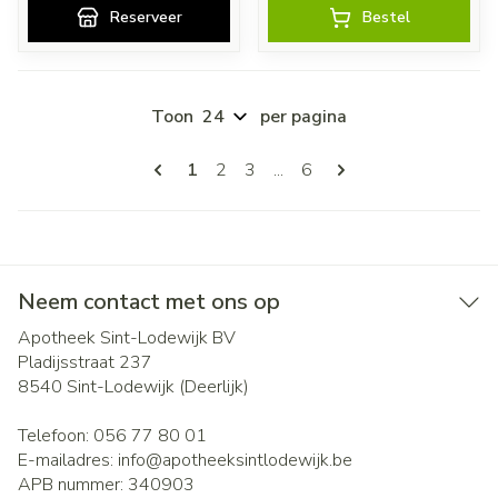
Reserveer
Bestel
Toon
per pagina
Pagina's
U lees momenteel pagina
Pagina
Pagina
Pagina
1
2
3
...
6
Neem contact met ons op
Apotheek Sint-Lodewijk BV
Pladijsstraat 237
8540
Sint-Lodewijk (Deerlijk)
Telefoon:
056 77 80 01
E-mailadres:
info@
apotheeksintlodewijk.be
APB nummer:
340903