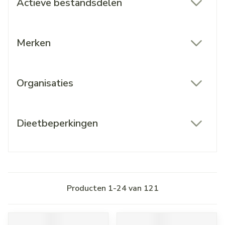
Actieve bestandsdelen
filter
Merken
filter
Organisaties
filter
Dieetbeperkingen
filter
Producten
1
-
24
van
121