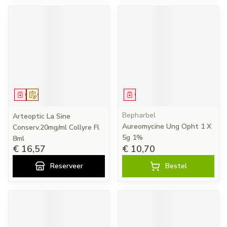
Geneesmiddel
Op voorschrift
Geneesmiddel
Bepharbel
Arteoptic La Sine
Aureomycine Ung Opht 1 X
Conserv.20mg/ml Collyre Fl
5g 1%
8ml
€ 16,57
€ 10,70
Reserveer
Bestel