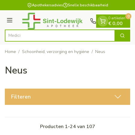
Dia 1 van 1
Ga naar de inhoud
Apothekersadvies
Snelle beschikbaarheid
0
0 artikelen
Menu
€ 0,00
Zoek
Product, merk, categorie...
Home
/
Schoonheid, verzorging en hygiëne
/
Neus
Neus
Filteren
Producten
1
-
24
van
107