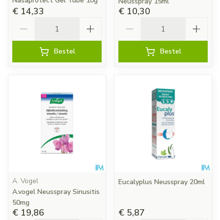
Nasaprotect Gel Tube 10g
Neusspray 15ml
€ 14,33
€ 10,30
Aantal
Aantal
Bestel
Bestel
A. Vogel
Eucalyplus Neusspray 20ml
A.vogel Neusspray Sinusitis
50mg
€ 19,86
€ 5,87