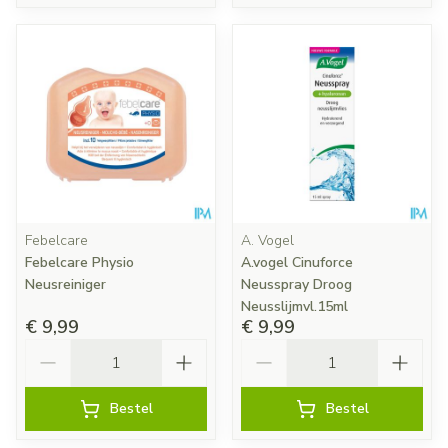
Febelcare
A. Vogel
Febelcare Physio
A.vogel Cinuforce
Neusreiniger
Neusspray Droog
Neusslijmvl.15ml
€ 9,99
€ 9,99
Aantal
Aantal
Bestel
Bestel