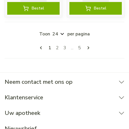
Bestel
Bestel
Toon
per pagina
Pagina's
U lees momenteel pagina
Pagina
Pagina
Pagina
1
2
3
...
5
Neem contact met ons op
Klantenservice
Uw apotheek
Nieuwsbrief