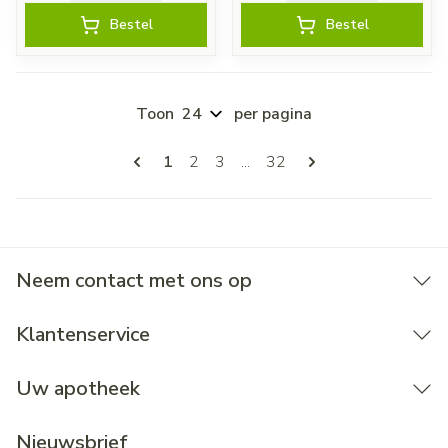
Bestel
Bestel
Toon
per pagina
Pagina's
U lees momenteel pagina
Pagina
Pagina
Pagina
1
2
3
...
32
Neem contact met ons op
Klantenservice
Uw apotheek
Nieuwsbrief