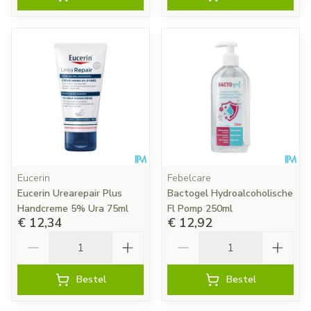
Eucerin
Febelcare
Eucerin Urearepair Plus
Bactogel Hydroalcoholische
Handcreme 5% Ura 75ml
Fl Pomp 250ml
€ 12,34
€ 12,92
Aantal
Aantal
Bestel
Bestel