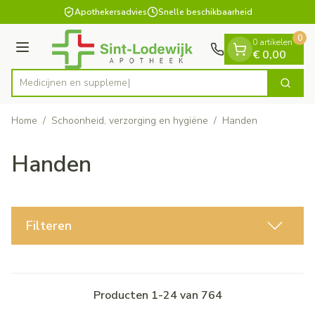
Dia 1 van 1
Ga naar de inhoud
Apothekersadvies
Snelle beschikbaarheid
0
0 artikelen
Menu
€ 0,00
Medi
Zoek
Product, merk, categorie...
Home
/
Schoonheid, verzorging en hygiëne
/
Handen
Handen
Filteren
Producten
1
-
24
van
764