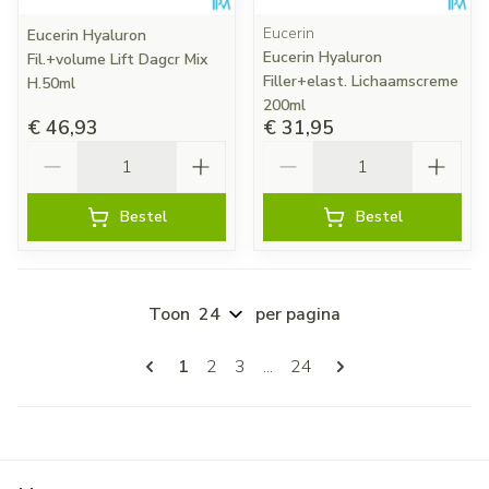
Eucerin
Eucerin Hyaluron
Eucerin Hyaluron
Fil.+volume Lift Dagcr Mix
Filler+elast. Lichaamscreme
H.50ml
200ml
€ 46,93
€ 31,95
Aantal
Aantal
Bestel
Bestel
Toon
per pagina
Pagina's
U lees momenteel pagina
Pagina
Pagina
Pagina
1
2
3
...
24