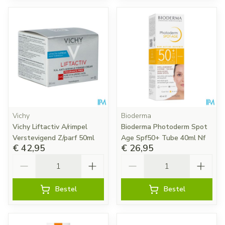
Vichy
Bioderma
Vichy Liftactiv A/rimpel
Bioderma Photoderm Spot
Verstevigend Z/parf 50ml
Age Spf50+ Tube 40ml Nf
€ 42,95
€ 26,95
Aantal
Aantal
Bestel
Bestel