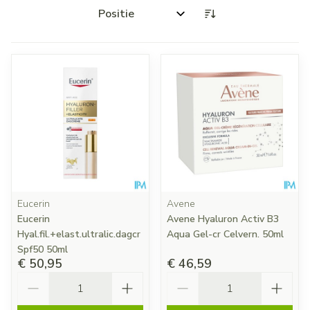
Sorteer op:
Eucerin
Avene
Eucerin
Avene Hyaluron Activ B3
Hyal.fil.+elast.ultralic.dagcr
Aqua Gel-cr Celvern. 50ml
Spf50 50ml
€ 50,95
€ 46,59
Aantal
Aantal