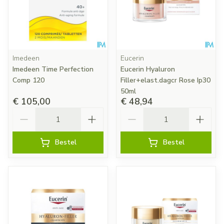
Imedeen
Eucerin
Imedeen Time Perfection
Eucerin Hyaluron
Comp 120
Filler+elast.dagcr Rose Ip30
50ml
€ 105,00
€ 48,94
Aantal
Aantal
Bestel
Bestel