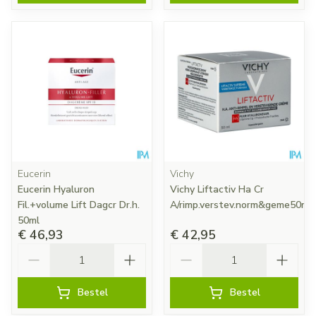
Eucerin
Vichy
Eucerin Hyaluron
Vichy Liftactiv Ha Cr
Fil.+volume Lift Dagcr Dr.h.
A/rimp.verstev.norm&geme50ml
50ml
€ 46,93
€ 42,95
Aantal
Aantal
Bestel
Bestel