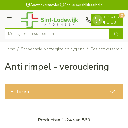
Dia 1 van 1
Ga naar de inhoud
Apothekersadvies
Snelle beschikbaarheid
0
0 artikelen
Menu
€ 0,00
Med
Zoek
Product, merk, categorie...
Home
/
Schoonheid, verzorging en hygiëne
/
Gezichtsverzorging
Anti rimpel - veroudering
Filteren
Producten
1
-
24
van
560