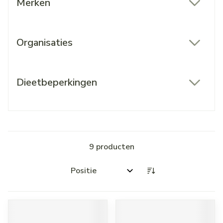
Merken
filter
Organisaties
filter
Dieetbeperkingen
filter
9
producten
Sorteer op: