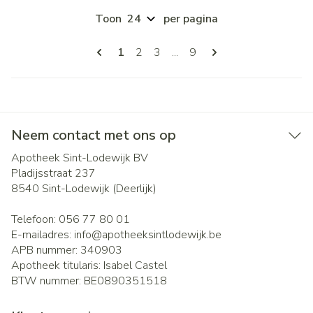
Toon
per pagina
Pagina's
U lees momenteel pagina
Pagina
Pagina
Pagina
1
2
3
...
9
Neem contact met ons op
Apotheek Sint-Lodewijk BV
Pladijsstraat 237
8540
Sint-Lodewijk (Deerlijk)
Telefoon:
056 77 80 01
E-mailadres:
info@
apotheeksintlodewijk.be
APB nummer:
340903
Apotheek titularis:
Isabel Castel
BTW nummer:
BE0890351518