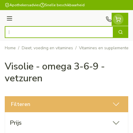
Ga naar de inhoud
Apothekersadvies
Snelle beschikbaarheid
Menu
Zoek
Product, merk, categorie...
Home
/
Dieet, voeding en vitamines
/
Vitamines en supplementen
Visolie - omega 3-6-9 -
vetzuren
Filteren
Doorgaan naar productlijst
Prijs
filter