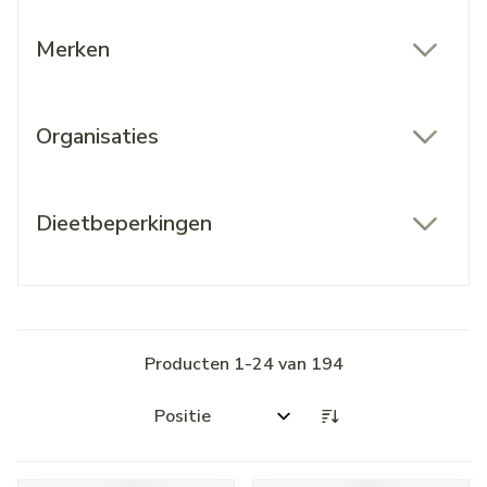
Merken
filter
Organisaties
filter
Dieetbeperkingen
filter
Producten
1
-
24
van
194
Sorteer op: