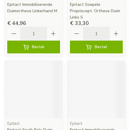
Epitact Immobiliserende
Epitact Soepele
Duimorthese Linkerhand M
Propriocept. Orthese Duim
Links S
€ 44,96
€ 33,30
Aantal
Aantal
Bestel
Bestel
Epitact
Epitact
Epitact Spalk Pols Duim
Epitact Immobiliserende