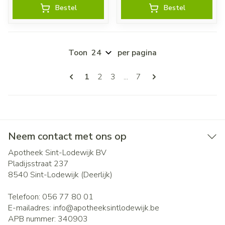
Bestel
Bestel
Toon
per pagina
Pagina's
U lees momenteel pagina
Pagina
Pagina
Pagina
1
2
3
...
7
Neem contact met ons op
Apotheek Sint-Lodewijk BV
Pladijsstraat 237
8540
Sint-Lodewijk (Deerlijk)
Telefoon:
056 77 80 01
E-mailadres:
info@
apotheeksintlodewijk.be
APB nummer:
340903