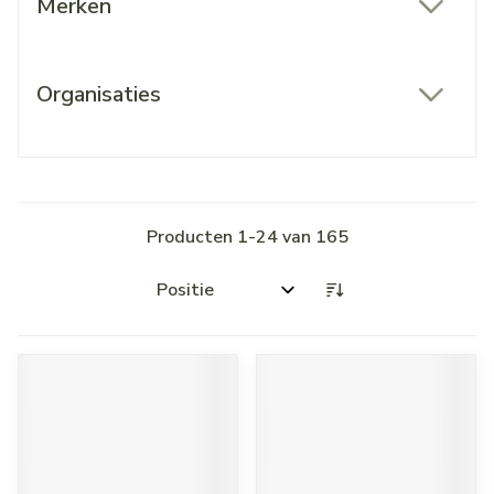
Merken
filter
Organisaties
filter
Producten
1
-
24
van
165
Sorteer op: