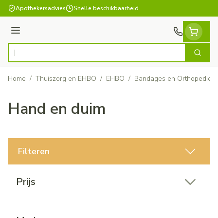
Ga naar de inhoud
Apothekersadvies
Snelle beschikbaarheid
Menu
Zoek
Product, merk, categorie...
Home
/
Thuiszorg en EHBO
/
EHBO
/
Bandages en Orthopedie -
Hand en duim
Filteren
Doorgaan naar productlijst
Prijs
filter