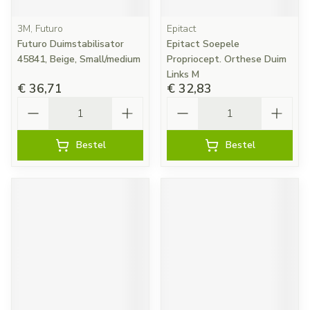
3M, Futuro
Epitact
Futuro Duimstabilisator
Epitact Soepele
45841, Beige, Small/medium
Propriocept. Orthese Duim
Links M
€ 36,71
€ 32,83
Aantal
Aantal
Bestel
Bestel