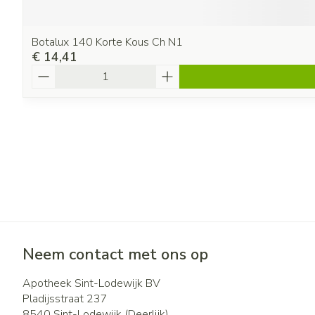
Botalux 140 Korte Kous Ch N1
€ 14,41
Aantal
Neem contact met ons op
Apotheek Sint-Lodewijk BV
Pladijsstraat 237
8540
Sint-Lodewijk (Deerlijk)