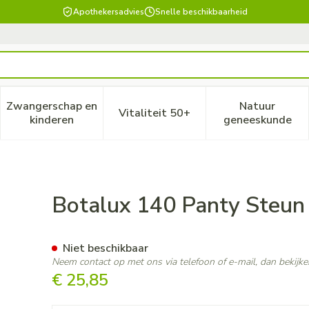
Apothekersadvies
Snelle beschikbaarheid
Zwangerschap en
Natuur
Vitaliteit 50+
, verzorging en hygiëne categorie
enu voor Dieet, voeding en vitamines categorie
Toon submenu voor Zwangerschap en kinderen ca
Toon submenu voor Vitaliteit
Toon subm
kinderen
geneeskunde
h N2
Botalux 140 Panty Steun
Niet beschikbaar
Neem contact op met ons via telefoon of e-mail, dan bekij
€ 25,85