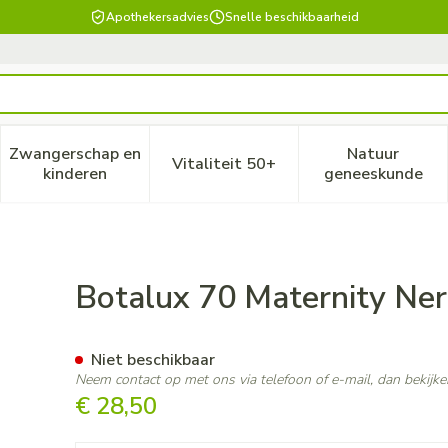
Apothekersadvies
Snelle beschikbaarheid
Zwangerschap en
Natuur
Vitaliteit 50+
, verzorging en hygiëne categorie
enu voor Dieet, voeding en vitamines categorie
Toon submenu voor Zwangerschap en kinderen ca
Toon submenu voor Vitaliteit
Toon subm
kinderen
geneeskunde
N1
Botalux 70 Maternity Ne
Niet beschikbaar
Neem contact op met ons via telefoon of e-mail, dan bekij
€ 28,50