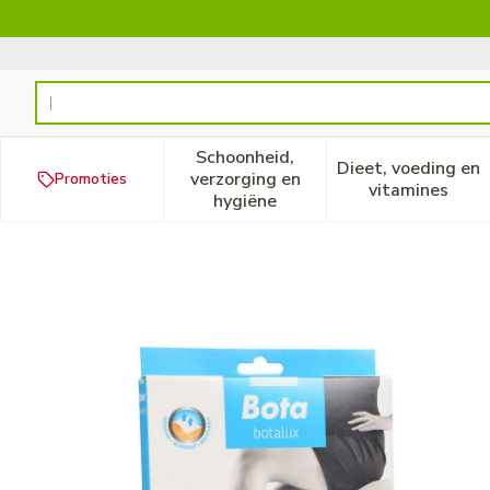
Ga naar de inhoud
Product, merk, categorie...
Schoonheid,
Dieet, voeding en
verzorging en
Promoties
Toon submenu voor Schoonheid
Toon subm
vitamines
hygiëne
Botalux 70 Maternity Nero 