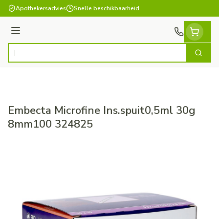
Ga naar de inhoud
Apothekersadvies
Snelle beschikbaarheid
Menu
Zoek
Product, merk, categorie...
Embecta Microfine Ins.spuit0,5ml 30g
8mm100 324825