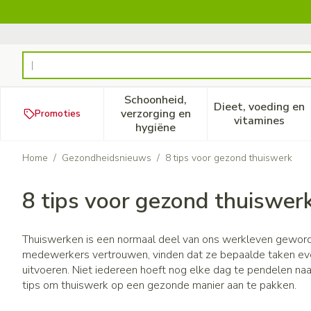
Ga naar de inhoud
Product, merk, categorie...
Schoonheid,
Dieet, voeding en
verzorging en
Promoties
Toon submenu voor Schoonheid
Toon subm
vitamines
hygiëne
Home
/
Gezondheidsnieuws
/
8 tips voor gezond thuiswerk
8 tips voor gezond thuiswer
Thuiswerken is een normaal deel van ons werkleven gewor
medewerkers vertrouwen, vinden dat ze bepaalde taken eve
uitvoeren. Niet iedereen hoeft nog elke dag te pendelen na
tips om thuiswerk op een gezonde manier aan te pakken.