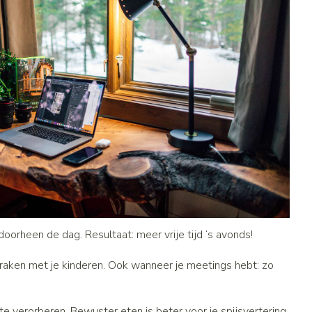
orheen de dag. Resultaat: meer vrije tijd ‘s avonds!
spraken met je kinderen. Ook wanneer je meetings hebt: zo
e verorberen. Bewuster eten is beter voor je spijsvertering.