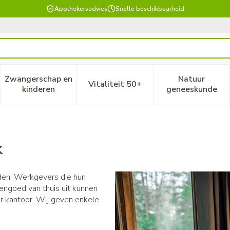
Apothekersadvies
Snelle beschikbaarheid
Zwangerschap en
Natuur
Vitaliteit 50+
, verzorging en hygiëne categorie
enu voor Dieet, voeding en vitamines categorie
Toon submenu voor Zwangerschap en kinderen ca
Toon submenu voor Vitaliteit
Toon subm
kinderen
geneeskunde
k
den. Werkgevers die hun
ngoed van thuis uit kunnen
ar kantoor. Wij geven enkele