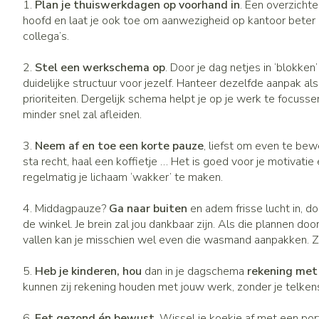
1.
Plan je thuiswerkdagen op voorhand in
. Een overzichtel
hoofd en laat je ook toe om aanwezigheid op kantoor beter
collega’s.
2.
Stel een werkschema op
. Door je dag netjes in ‘blokken
duidelijke structuur voor jezelf. Hanteer dezelfde aanpak a
prioriteiten. Dergelijk schema helpt je op je werk te focus
minder snel zal afleiden.
3.
Neem af en toe een korte pauze
, liefst om even te bew
sta recht, haal een koffietje … Het is goed voor je motivatie 
regelmatig je lichaam ‘wakker’ te maken.
4. Middagpauze?
Ga naar buiten
en adem frisse lucht in, d
de winkel. Je brein zal jou dankbaar zijn. Als die plannen do
vallen kan je misschien wel even die wasmand aanpakken. Zo 
5.
Heb je kinderen, hou
dan in je dagschema
rekening met
kunnen zij rekening houden met jouw werk, zonder je telken
6.
Eet gezond én bewust
. Wissel je koekje af met een por