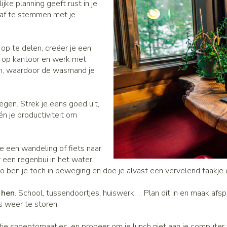
ijke planning geeft rust in je
 af te stemmen met je
’ op te delen, creëer je een
ls op kantoor en werk met
sen, waardoor de wasmand je
egen. Strek je eens goed uit,
én je productiviteit om
oe een wandeling of fiets naar
or een regenbui in het water
ben je toch in beweging en doe je alvast een vervelend taakje do
 hen
. School, tussendoortjes, huiswerk … Plan dit in en maak af
s weer te storen.
tie snoeptomaatjes, en probeer om je lunch niet aan je computer t