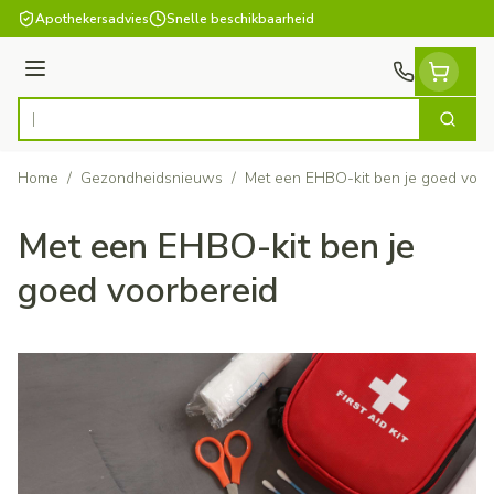
Ga naar de inhoud
Apothekersadvies
Snelle beschikbaarheid
Menu
Zoek
Product, merk, categorie...
Home
/
Gezondheidsnieuws
/
Met een EHBO-kit ben je goed voor
Met een EHBO-kit ben je
goed voorbereid