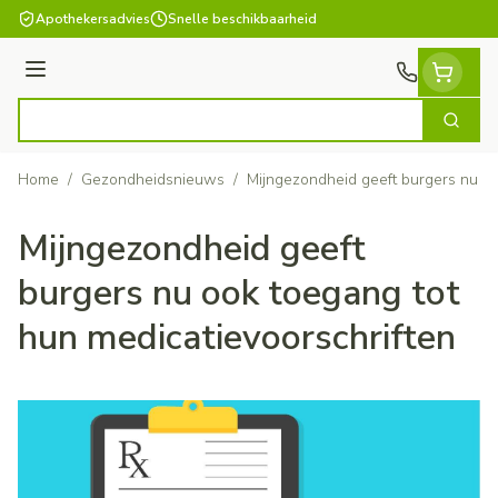
Ga naar de inhoud
Apothekersadvies
Snelle beschikbaarheid
Menu
Zoek
Product, merk, categorie...
Home
/
Gezondheidsnieuws
/
Mijngezondheid geeft burgers nu oo
Mijngezondheid geeft
burgers nu ook toegang tot
hun medicatievoorschriften