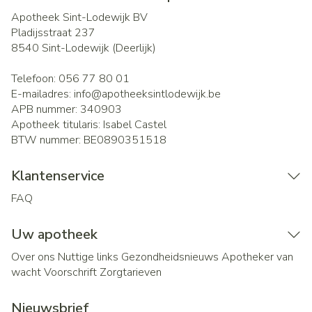
Apotheek Sint-Lodewijk BV
Pladijsstraat 237
8540
Sint-Lodewijk (Deerlijk)
Telefoon:
056 77 80 01
E-mailadres:
info@
apotheeksintlodewijk.be
APB nummer:
340903
Apotheek titularis:
Isabel Castel
BTW nummer:
BE0890351518
Klantenservice
FAQ
Uw apotheek
Over ons
Nuttige links
Gezondheidsnieuws
Apotheker van
wacht
Voorschrift
Zorgtarieven
Nieuwsbrief