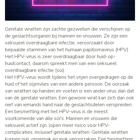
Genitale wratten zijn zachte gezwellen die verschijnen op
de geslachtsorganen bij mannen en vrouwen. Ze zijn een
seksueel overdraagbare infectie, veroorzaakt door
bepaalde stammen van het humaan papillomavirus (HPV).
Het HPV-virus is zeer overdraagbaar door huid-op-
huidcontact, daarom spreekt men van een seksueel
overdraagbare infectie (soi).
Het HPV-virus wordt tijdens het vrijen overgedragen op de
huid of het slijmvlies van een andere persoon. De oorzaak
van wratten op handen en voeten is een ander virus dan dat
van de genitale wratten. Een gewone wrat kan zich dan ook
niet van iemands hand naar de geslachtsdelen verspreiden.
Een besmetting met het HPV-virus is de meest
voorkomende van alle soi's. Mannen en vrouwen die
seksueel actief zijn, lopen meer risico voor HPV-
complicaties, inclusief genitale wratten. Genitale wratten
kunnen pijn, ongemak en jeuk veroorzaken. Een besmetting