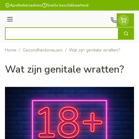
Ga naar de inhoud
Apothekersadvies
Snelle beschikbaarheid
Menu
Zoek
Product, merk, categorie...
Home
/
Gezondheidsnieuws
/
Wat zijn genitale wratten?
Wat zijn genitale wratten?