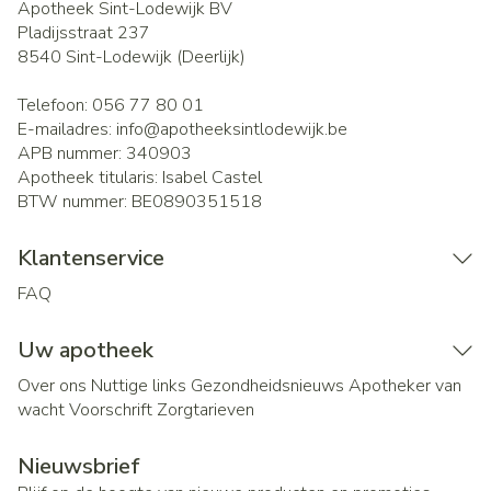
Apotheek Sint-Lodewijk BV
Pladijsstraat 237
8540
Sint-Lodewijk (Deerlijk)
Telefoon:
056 77 80 01
E-mailadres:
info@
apotheeksintlodewijk.be
APB nummer:
340903
Apotheek titularis:
Isabel Castel
BTW nummer:
BE0890351518
Klantenservice
FAQ
Uw apotheek
Over ons
Nuttige links
Gezondheidsnieuws
Apotheker van
wacht
Voorschrift
Zorgtarieven
Nieuwsbrief