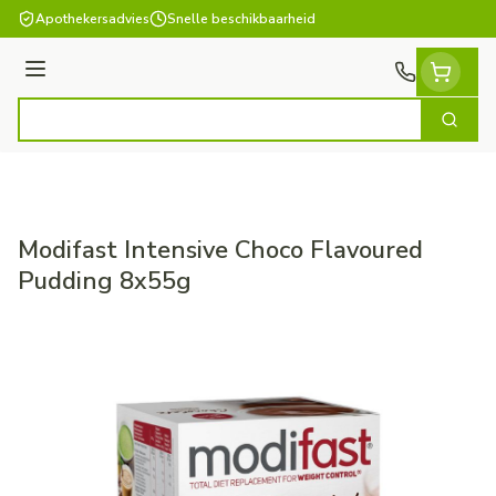
Ga naar de inhoud
Apothekersadvies
Snelle beschikbaarheid
Menu
Zoek
Product, merk, categorie...
Modifast Intensive Choco Flavoured
Pudding 8x55g