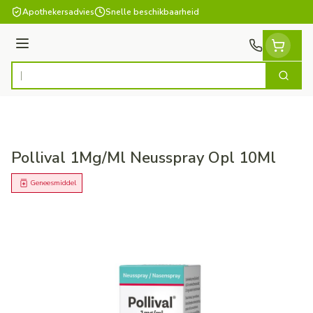
Ga naar de inhoud
Apothekersadvies
Snelle beschikbaarheid
Menu
Zoek
Product, merk, categorie...
Pollival 1Mg/Ml Neusspray Opl 10Ml
Geneesmiddel