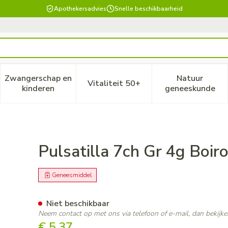
Apothekersadvies
Snelle beschikbaarheid
Zwangerschap en
Natuur
Vitaliteit 50+
, verzorging en hygiëne categorie
enu voor Dieet, voeding en vitamines categorie
Toon submenu voor Zwangerschap en kinderen ca
Toon submenu voor Vitaliteit
Toon subm
kinderen
geneeskunde
Pulsatilla 7ch Gr 4g Boir
Geneesmiddel
Niet beschikbaar
Neem contact op met ons via telefoon of e-mail, dan bekij
€ 5,37