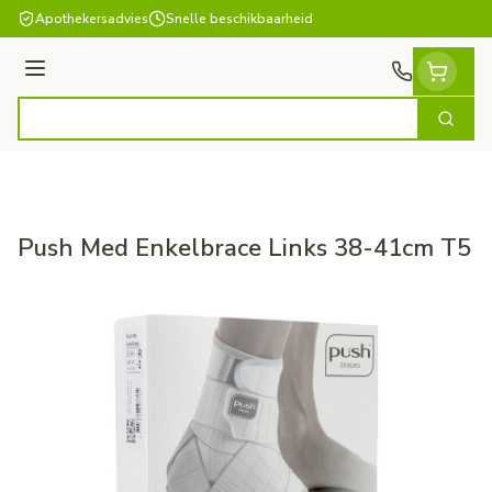
Ga naar de inhoud
Apothekersadvies
Snelle beschikbaarheid
Menu
Zoek
Product, merk, categorie...
Push Med Enkelbrace Links 38-41cm T5