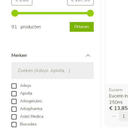
Gebruik de pijltjestoetsen links en rechts om de minimale
91 producten
Filteren
Merken
filter
Advys
Eucerin
Apivita
Eucerin I
Arkogelules
250ml
€ 13,85
Arkopharma
Aantal
Astel Medica
Biocodex