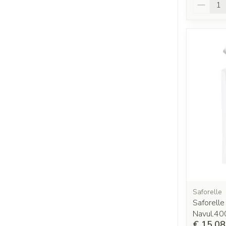
Aantal
Saforelle
Saforell
Navul.40
€ 15,08