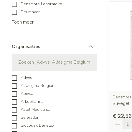
Densmore Laboratoire
Deumavan
Toon meer
Organisaties
filter
Advys
Alfasigma Belgium
Apivita
Densmore 
Arkopharma
Suvegel I
Astel Medica sa
€ 22,56
Beiersdorf
Aantal
Biocodex Benelux