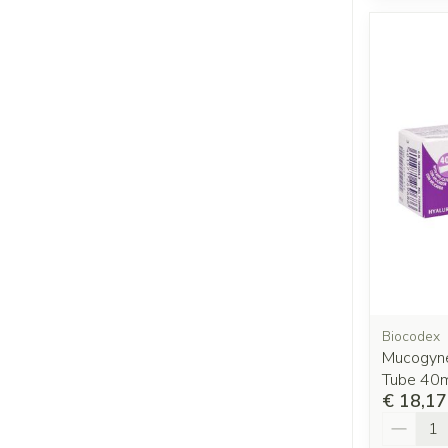
Biocodex
Mucogyne
Tube 40
€ 18,17
Aantal