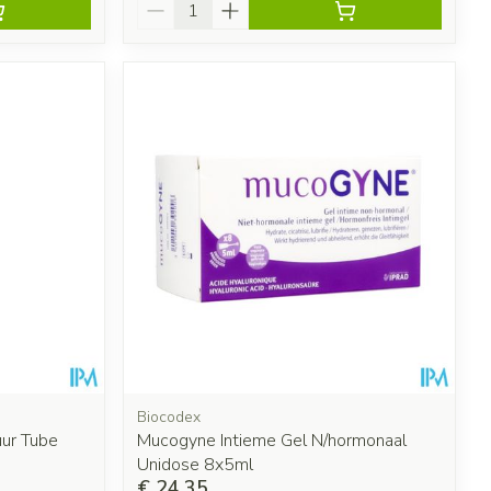
Aantal
Biocodex
uur Tube
Mucogyne Intieme Gel N/hormonaal
Unidose 8x5ml
€ 24,35