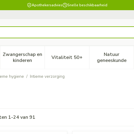
Apothekersadvies
Snelle beschikbaarheid
Zwangerschap en
Natuur
Vitaliteit 50+
, verzorging en hygiëne categorie
enu voor Dieet, voeding en vitamines categorie
Toon submenu voor Zwangerschap en kinderen ca
Toon submenu voor Vitaliteit
Toon subm
kinderen
geneeskunde
tieme hygiene
/
Intieme verzorging
ten
1
-
24
van
91