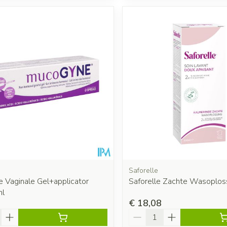
Saforelle
 Vaginale Gel+applicator
Saforelle Zachte Wasoplos
ml
€ 18,08
Aantal