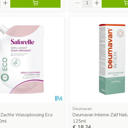
Aantal
Deumavan
e Zachte Wasoplossing Eco
Deumavan Intieme Zalf Nat
0ml
125ml
€ 18,24