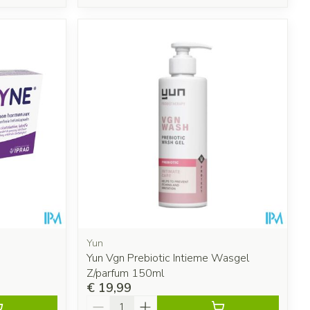
Yun
Yun Vgn Prebiotic Intieme Wasgel
Z/parfum 150ml
€ 19,99
Aantal