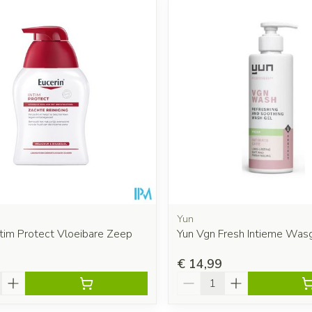
 en maximale prijswaarden aan te passen.
Yun
ntim Protect Vloeibare Zeep
Yun Vgn Fresh Intieme Was
€ 14,99
Aantal