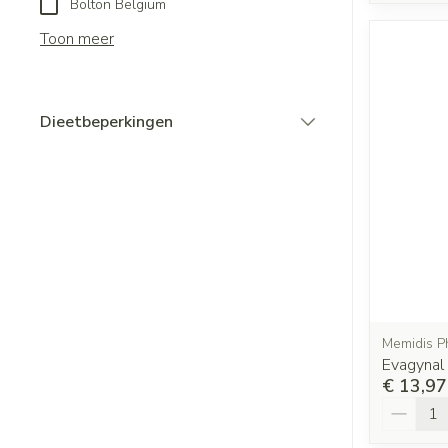
Bolton Belgium
Toon meer
Dieetbeperkingen
filter
Memidis 
Evagynal
€ 13,97
Aantal