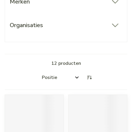
Merken
filter
Organisaties
filter
12
producten
Sorteer op: