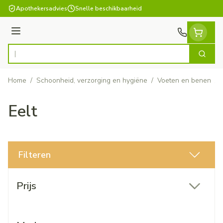
Ga naar de inhoud
Apothekersadvies
Snelle beschikbaarheid
Menu
Zoek
Product, merk, categorie...
Home
/
Schoonheid, verzorging en hygiëne
/
Voeten en benen
/
Eelt
Filteren
Doorgaan naar productlijst
Prijs
filter