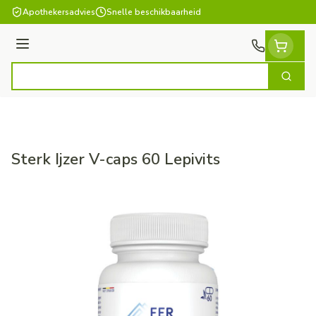
Ga naar de inhoud
Apothekersadvies
Snelle beschikbaarheid
Menu
Zoek
Product, merk, categorie...
Sterk Ijzer V-caps 60 Lepivits