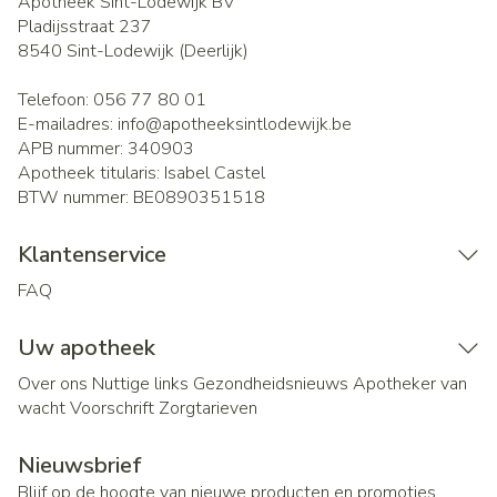
Apotheek Sint-Lodewijk BV
Pladijsstraat 237
8540
Sint-Lodewijk (Deerlijk)
Telefoon:
056 77 80 01
E-mailadres:
info@
apotheeksintlodewijk.be
APB nummer:
340903
Apotheek titularis:
Isabel Castel
BTW nummer:
BE0890351518
Klantenservice
FAQ
Uw apotheek
Over ons
Nuttige links
Gezondheidsnieuws
Apotheker van
wacht
Voorschrift
Zorgtarieven
Nieuwsbrief
Blijf op de hoogte van nieuwe producten en promoties