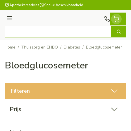
Ga naar de inhoud
Apothekersadvies
Snelle beschikbaarheid
Menu
Zoek
Product, merk, categorie...
Home
/
Thuiszorg en EHBO
/
Diabetes
/
Bloedglucosemeter
Bloedglucosemeter
Filteren
Doorgaan naar productlijst
Prijs
filter