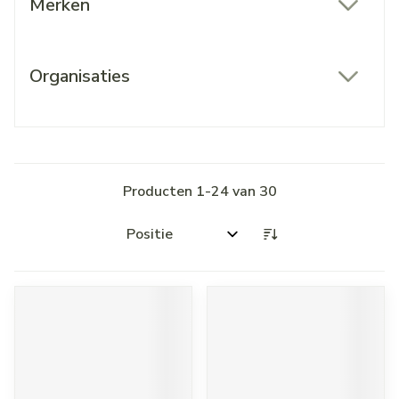
Merken
filter
Organisaties
filter
Producten
1
-
24
van
30
Sorteer op: