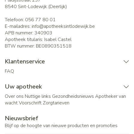
Pladijsstraat 237
8540
Sint-Lodewijk (Deerlijk)
Telefoon:
056 77 80 01
E-mailadres:
info@
apotheeksintlodewijk.be
APB nummer:
340903
Apotheek titularis:
Isabel Castel
BTW nummer:
BE0890351518
Klantenservice
FAQ
Uw apotheek
Over ons
Nuttige links
Gezondheidsnieuws
Apotheker van
wacht
Voorschrift
Zorgtarieven
Nieuwsbrief
Blijf op de hoogte van nieuwe producten en promoties