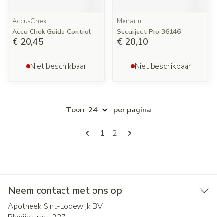
Accu-Chek
Menarini
Accu Chek Guide Control
Securject Pro 36146
€ 20,45
€ 20,10
Niet beschikbaar
Niet beschikbaar
Toon
per pagina
Pagina's
U lees momenteel pagina
Pagina
1
2
Neem contact met ons op
Apotheek Sint-Lodewijk BV