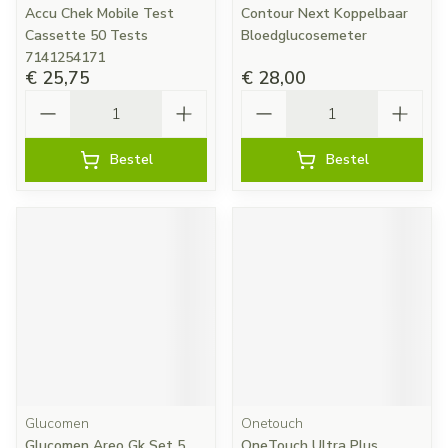
Accu Chek Mobile Test
Contour Next Koppelbaar
Cassette 50 Tests
Bloedglucosemeter
7141254171
€ 25,75
€ 28,00
Aantal
Aantal
Bestel
Bestel
Glucomen
Onetouch
Glucomen Areo Gk Set 5
OneTouch Ultra Plus