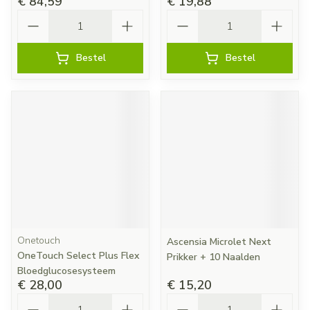
€ 84,59
€ 19,88
Aantal
Aantal
Bestel
Bestel
Onetouch
Ascensia Microlet Next
OneTouch Select Plus Flex
Prikker + 10 Naalden
Bloedglucosesysteem
€ 28,00
€ 15,20
Aantal
Aantal