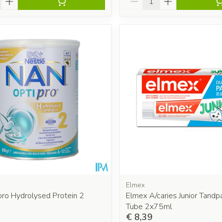
Elmex
pro Hydrolysed Protein 2
Elmex A/caries Junior Tandp
Tube 2x75ml
€ 8,39