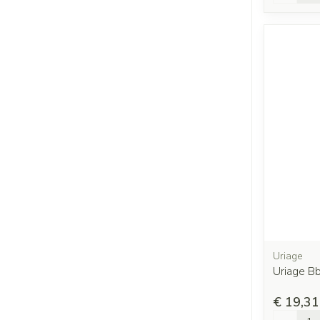
Uriage
Uriage B
€ 19,31
Aantal