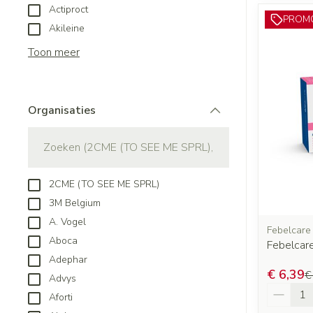
Actiproct
PROM
Akileine
Toon meer
Organisaties
filter
2CME (TO SEE ME SPRL)
3M Belgium
A. Vogel
Febelcare
Aboca
Febelcar
Adephar
€ 6,39
€
Advys
Aantal
Aforti