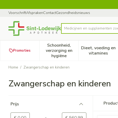
Ga naar de inhoud
Dia 1 van 1
Voorschrift
Afspraken
Contact
Gezondheidsnieuws
M
Product, merk, categorie...
Schoonheid,
Dieet, voeding en
verzorging en
Promoties
Toon submenu voor Schoonheid
Toon subm
vitamines
hygiëne
Home
/
Zwangerschap en kinderen
Zwangerschap en kinderen
Doorgaan naar productlijst
Produc
Prijs
filter
-
Minimumwaarde
Maximale waarde
€ 0,00
€ 560,99