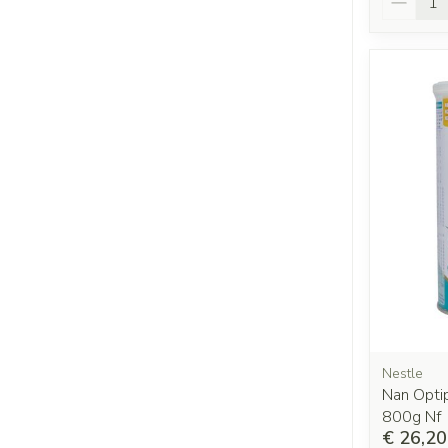
Nestle
Nan Opti
800g Nf
€ 26,20