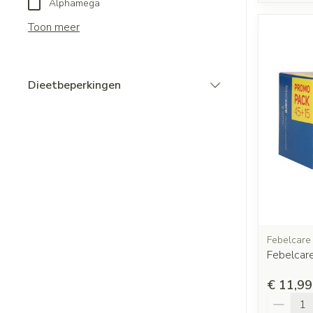
Alphamega
Toon meer
Dieetbeperkingen
filter
Febelcare
Febelcar
€ 11,99
Aantal