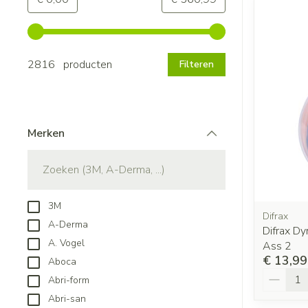
Gebruik de pijltjestoetsen links en rechts om de minimale
2816 producten
Filteren
Merken
filter
3M
Difrax
A-Derma
Difrax D
A. Vogel
Ass 2
€ 13,99
Aboca
Aantal
Abri-form
Abri-san