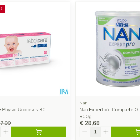
O
Nan
e Physio Unidoses 30
Nan Expertpro Complete 0
800g
€ 28,68
 7,99
Aantal