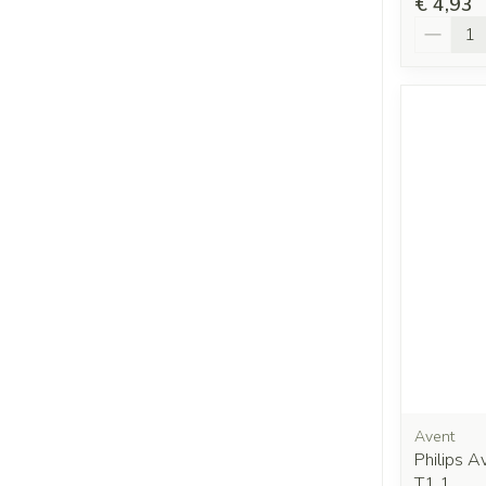
€ 4,93
Aantal
Avent
Philips A
T1 1