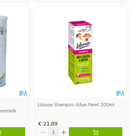
Lilouse Shampoo A/luis Neet 200ml
oeimelk
€ 21,89
Aantal