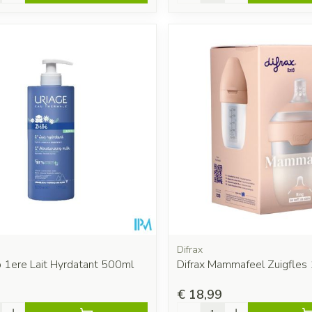
Difrax
b 1ere Lait Hyrdatant 500ml
Difrax Mammafeel Zuigfles
€ 18,99
Aantal