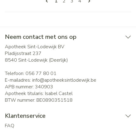
U lees momenteel pagina
Pagina
Pagina
Pagina
1
2
3
4
Neem contact met ons op
Apotheek Sint-Lodewijk BV
Pladijsstraat 237
8540
Sint-Lodewijk (Deerlijk)
Telefoon:
056 77 80 01
E-mailadres:
info@
apotheeksintlodewijk.be
APB nummer:
340903
Apotheek titularis:
Isabel Castel
BTW nummer:
BE0890351518
Klantenservice
FAQ