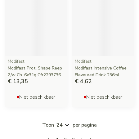
Modifast
Modifast
Modifast Prot. Shape Reep
Modifast Intensive Coffee
Z/w Ch. 6x31g Cfr2293736
Flavoured Drink 236ml
€ 13,35
€ 4,62
Niet beschikbaar
Niet beschikbaar
Toon
per pagina
Pagina's