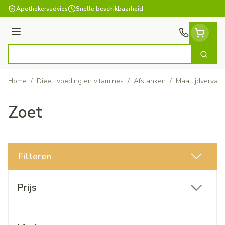
Ga naar de inhoud
Apothekersadvies
Snelle beschikbaarheid
Menu
Zoek
Product, merk, categorie...
Home
/
Dieet, voeding en vitamines
/
Afslanken
/
Maaltijdvervan
Zoet
Filteren
Doorgaan naar productlijst
Prijs
filter