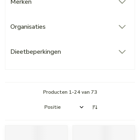
Merken
filter
Organisaties
filter
Dieetbeperkingen
filter
Producten
1
-
24
van
73
Sorteer op: