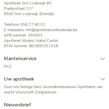
Apotheek Sint-Lodewijk BV
Pladijsstraat 237
8540
Sint-Lodewijk (Deerlijk)
Telefoon:
056 77 80 01
E-mailadres:
info@
apotheeksintlodewijk.be
APB nummer:
340903
Apotheek titularis:
Isabel Castel
BTW nummer:
BE0890351518
Klantenservice
FAQ
Uw apotheek
Over ons
Nuttige links
Gezondheidsnieuws
Apotheker van
wacht
Voorschrift
Zorgtarieven
Nieuwsbrief