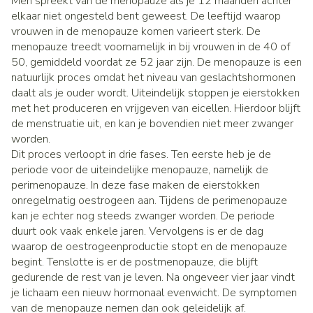
Men spreekt van de menopauze als je 12 maanden achter
elkaar niet ongesteld bent geweest. De leeftijd waarop
vrouwen in de menopauze komen varieert sterk. De
menopauze treedt voornamelijk in bij vrouwen in de 40 of
50, gemiddeld voordat ze 52 jaar zijn. De menopauze is een
natuurlijk proces omdat het niveau van geslachtshormonen
daalt als je ouder wordt. Uiteindelijk stoppen je eierstokken
met het produceren en vrijgeven van eicellen. Hierdoor blijft
de menstruatie uit, en kan je bovendien niet meer zwanger
worden.
Dit proces verloopt in drie fases. Ten eerste heb je de
periode voor de uiteindelijke menopauze, namelijk de
perimenopauze. In deze fase maken de eierstokken
onregelmatig oestrogeen aan. Tijdens de perimenopauze
kan je echter nog steeds zwanger worden. De periode
duurt ook vaak enkele jaren. Vervolgens is er de dag
waarop de oestrogeenproductie stopt en de menopauze
begint. Tenslotte is er de postmenopauze, die blijft
gedurende de rest van je leven. Na ongeveer vier jaar vindt
je lichaam een nieuw hormonaal evenwicht. De symptomen
van de menopauze nemen dan ook geleidelijk af.