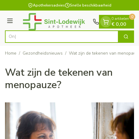
Dia 1 van 1
Ga naar de inhoud
Apothekersadvies
Snelle beschikbaarheid
0
0 artikelen
Menu
€ 0,00
Zoek
Product, merk, categorie...
Home
/
Gezondheidsnieuws
/
Wat zijn de tekenen van menopauz
Wat zijn de tekenen van
menopauze?