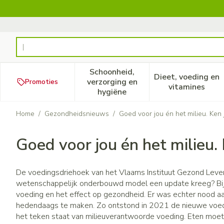
Ga naar de inhoud
Product, merk, categorie...
Schoonheid,
Dieet, voeding en
verzorging en
Promoties
Toon submenu voor Schoonheid
Toon subm
vitamines
hygiëne
Home
/
Gezondheidsnieuws
/
Goed voor jou én het milieu. Ken
Goed voor jou én het milieu.
De voedingsdriehoek van het Vlaams Instituut Gezond Leven k
wetenschappelijk onderbouwd model een update kreeg? Bij 
voeding en het effect op gezondheid. Er was echter nood 
hedendaags te maken. Zo ontstond in 2021 de nieuwe voedi
het teken staat van milieuverantwoorde voeding. Eten moet n