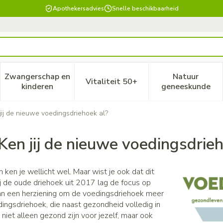
Apothekersadvies
Snelle beschikbaarheid
Zwangerschap en
Natuur
Vitaliteit 50+
, verzorging en hygiëne categorie
enu voor Dieet, voeding en vitamines categorie
Toon submenu voor Zwangerschap en kinderen ca
Toon submenu voor Vitaliteit
Toon subm
kinderen
geneeskunde
 jij de nieuwe voedingsdriehoek al?
 Ken jij de nieuwe voedingsdrie
en je wellicht wel. Maar wist je ook dat dit
de oude driehoek uit 2017 lag de focus op
aan een herziening om de voedingsdriehoek meer
ngsdriehoek, die naast gezondheid volledig in
iet alleen gezond zijn voor jezelf, maar ook