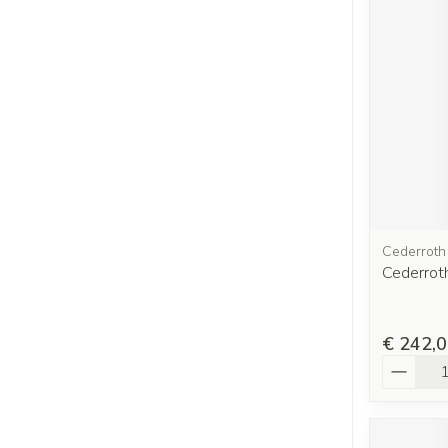
Cederroth
Cederroth
€ 242,
Aantal