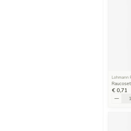
Lohmann 
Raucose
€ 0,71
Aantal