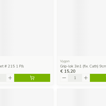
Vygon
et # 215 1 P/s
Grip-lok 3in1 (fix. Cath) 9
€ 15,20
Aantal