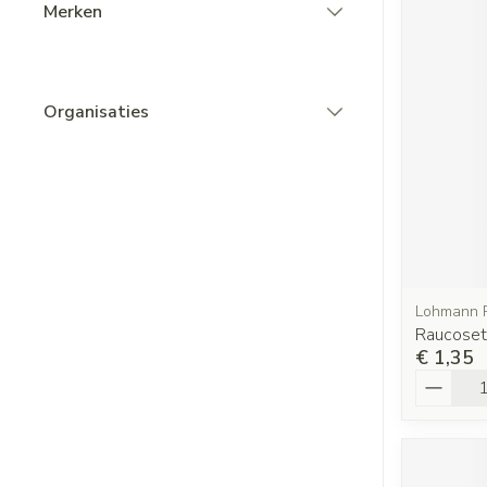
Merken
filter
Organisaties
filter
Lohmann 
Raucose
€ 1,35
Aantal