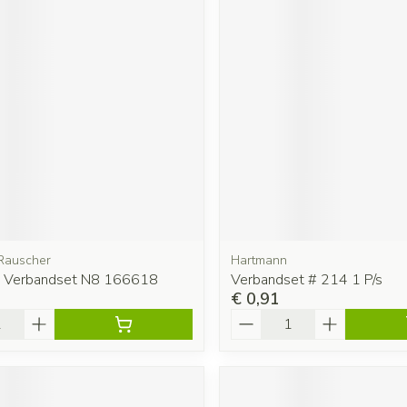
Rauscher
Hartmann
t Verbandset N8 166618
Verbandset # 214 1 P/s
€ 0,91
Aantal