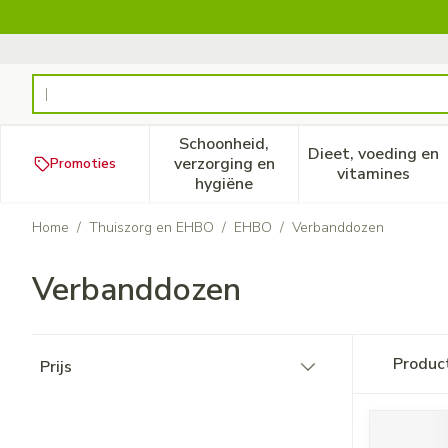
Ga naar de inhoud
Product, merk, categorie...
Schoonheid,
Dieet, voeding en
verzorging en
Promoties
Toon submenu voor Schoonheid
Toon subm
vitamines
hygiëne
Home
/
Thuiszorg en EHBO
/
EHBO
/
Verbanddozen
Verbanddozen
Doorgaan naar productlijst
Produc
Prijs
filter