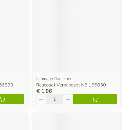
Lohmann Rauscher
166833
Raucoset Verbandset N6 166850
€ 1,86
Aantal