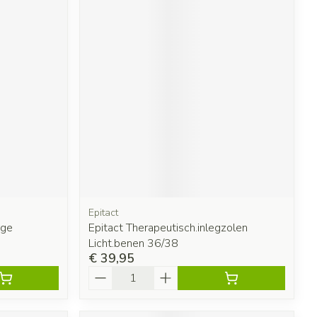
Epitact
rge
Epitact Therapeutisch.inlegzolen
Licht.benen 36/38
€ 39,95
Aantal