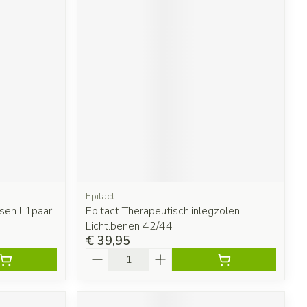
Epitact
sen l 1paar
Epitact Therapeutisch.inlegzolen
Licht.benen 42/44
€ 39,95
Aantal