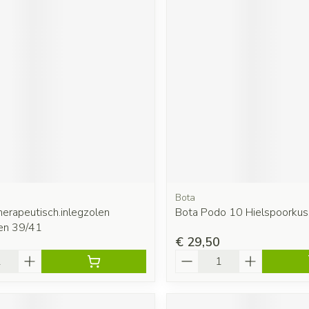
Bota
herapeutisch.inlegzolen
Bota Podo 10 Hielspoorkus
nen 39/41
€ 29,50
Aantal