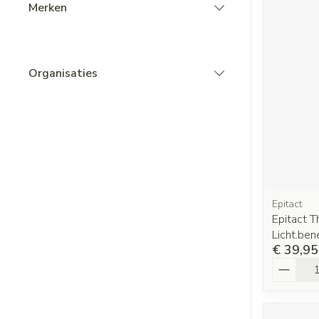
Merken
filter
Organisaties
filter
Epitact
Epitact T
Licht.be
€ 39,95
Aantal