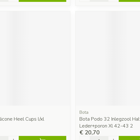
Bota
licone Heel Cups l/xl
Bota Podo 32 Inlegzool Hal
Leder+poron Xl 42-43 2
€ 20,70
Aantal