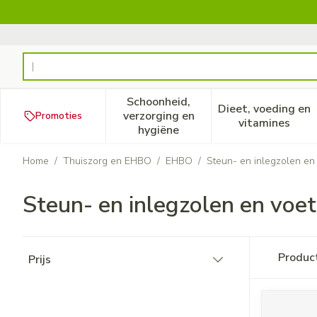
Ga naar de inhoud
Product, merk, categorie...
Schoonheid,
Dieet, voeding en
verzorging en
Promoties
Toon submenu voor Schoonheid
Toon subm
vitamines
hygiëne
Home
/
Thuiszorg en EHBO
/
EHBO
/
Steun- en inlegzolen en
Steun- en inlegzolen en voe
Doorgaan naar productlijst
Produc
Prijs
filter