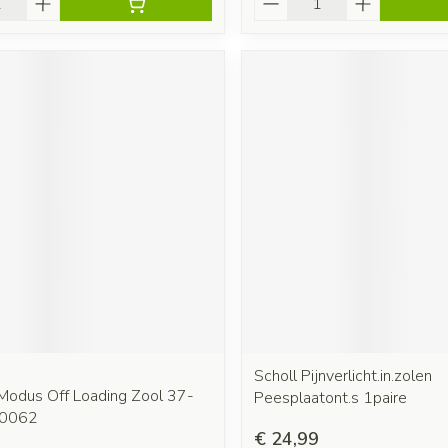
Scholl Pijnverlicht.in.zolen
 Modus Off Loading Zool 37-
Peesplaatont.s 1paire
00062
€ 24,99