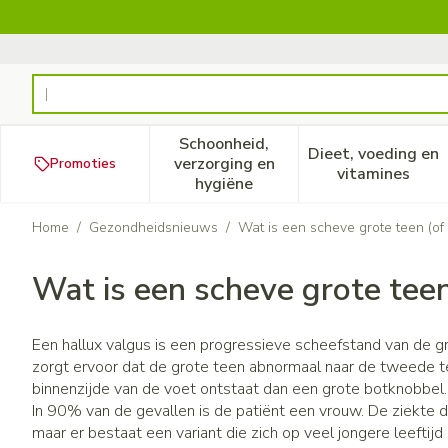
Ga naar de inhoud
Product, merk, categorie...
Schoonheid,
Dieet, voeding en
verzorging en
Promoties
Toon submenu voor Schoonheid
Toon subm
vitamines
hygiëne
Home
/
Gezondheidsnieuws
/
Wat is een scheve grote teen (of 
Wat is een scheve grote teen
Een hallux valgus is een progressieve scheefstand van de 
zorgt ervoor dat de grote teen abnormaal naar de tweede t
binnenzijde van de voet ontstaat dan een grote botknobbel.
In 90% van de gevallen is de patiënt een vrouw. De ziekte d
maar er bestaat een variant die zich op veel jongere leeftijd