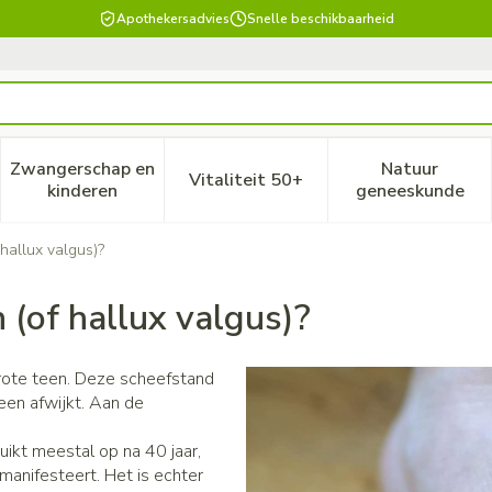
Apothekersadvies
Snelle beschikbaarheid
Zwangerschap en
Natuur
Vitaliteit 50+
, verzorging en hygiëne categorie
enu voor Dieet, voeding en vitamines categorie
Toon submenu voor Zwangerschap en kinderen ca
Toon submenu voor Vitaliteit
Toon subm
kinderen
geneeskunde
hallux valgus)?
 (of hallux valgus)?
grote teen. Deze scheefstand
een afwijkt. Aan de
uikt meestal op na 40 jaar,
 manifesteert. Het is echter