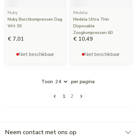
Nuby
Medela
Nuby Borstkompressen Dag
Medela Ultra Thin
Wit 30
Disposable
Zoogkompressen 60
€ 7,01
€ 10,49
Niet beschikbaar
Niet beschikbaar
Toon
per pagina
Pagina's
U lees momenteel pagina
Pagina
1
2
Neem contact met ons op