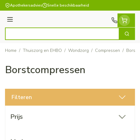
Ga naar de inhoud
Apothekersadvies
Snelle beschikbaarheid
Menu
Zoek
Product, merk, categorie...
Home
/
Thuiszorg en EHBO
/
Wondzorg
/
Compressen
/
Borstc
Borstcompressen
Filteren
Doorgaan naar productlijst
Prijs
filter