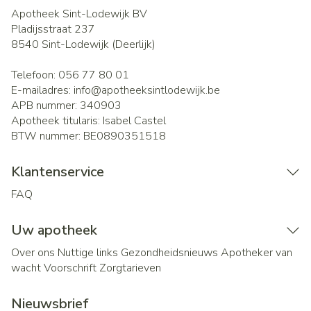
Apotheek Sint-Lodewijk BV
Pladijsstraat 237
8540
Sint-Lodewijk (Deerlijk)
Telefoon:
056 77 80 01
E-mailadres:
info@
apotheeksintlodewijk.be
APB nummer:
340903
Apotheek titularis:
Isabel Castel
BTW nummer:
BE0890351518
Klantenservice
FAQ
Uw apotheek
Over ons
Nuttige links
Gezondheidsnieuws
Apotheker van
wacht
Voorschrift
Zorgtarieven
Nieuwsbrief