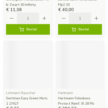
Iir Zwart 50 Infinity
Ffp2 20
€ 11,38
€ 40,00
Aantal
Aantal
Bestel
Bestel
Lohmann Rauscher
Hartmann
Sentinex Easy Green Muts
Hartmann Foliodress
1 17427
Protect Reinf. Xl 28 P/s