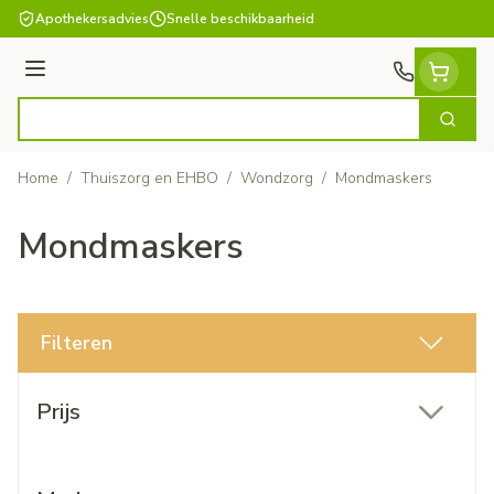
Ga naar de inhoud
Apothekersadvies
Snelle beschikbaarheid
Menu
Zoek
Product, merk, categorie...
Home
/
Thuiszorg en EHBO
/
Wondzorg
/
Mondmaskers
Mondmaskers
Filteren
Doorgaan naar productlijst
Prijs
filter