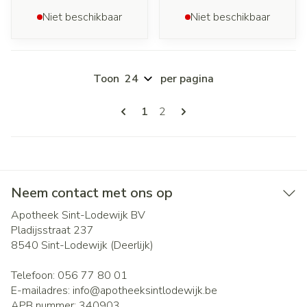
Niet beschikbaar
Niet beschikbaar
Toon
per pagina
Pagina's
U lees momenteel pagina
Pagina
1
2
Neem contact met ons op
Apotheek Sint-Lodewijk BV
Pladijsstraat 237
8540
Sint-Lodewijk (Deerlijk)
Telefoon:
056 77 80 01
E-mailadres:
info@
apotheeksintlodewijk.be
APB nummer:
340903