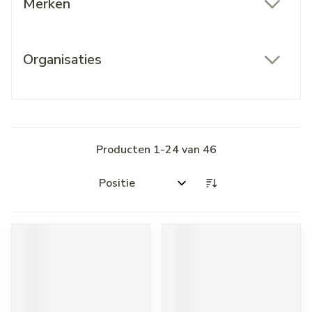
Merken
filter
Organisaties
filter
Producten
1
-
24
van
46
Sorteer op: