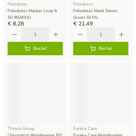
Foliodress
Foliodress
Foliodress Masker Loop Iir
Foliodress Mask Senso
50 9924910
Groen 50 P/s
€ 8,28
€ 21,49
Aantal
Aantal
Bestel
Bestel
Thrace Group
Eureka Care
Chirurgisch Mondmasker Plf
Eureka Care Mondmasker