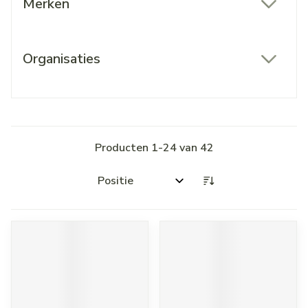
Merken
filter
Organisaties
filter
Producten
1
-
24
van
42
Sorteer op: