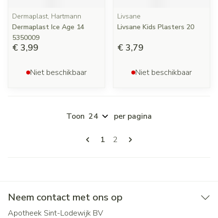
Dermaplast, Hartmann
Livsane
Dermaplast Ice Age 14
Livsane Kids Plasters 20
5350009
€ 3,99
€ 3,79
Niet beschikbaar
Niet beschikbaar
Toon
per pagina
Pagina's
U lees momenteel pagina
Pagina
1
2
Neem contact met ons op
Apotheek Sint-Lodewijk BV