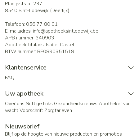
Pladijsstraat 237
8540
Sint-Lodewijk (Deerlijk)
Telefoon:
056 77 80 01
E-mailadres:
info@
apotheeksintlodewijk.be
APB nummer:
340903
Apotheek titularis:
Isabel Castel
BTW nummer:
BE0890351518
Klantenservice
FAQ
Uw apotheek
Over ons
Nuttige links
Gezondheidsnieuws
Apotheker van
wacht
Voorschrift
Zorgtarieven
Nieuwsbrief
Blijf op de hoogte van nieuwe producten en promoties