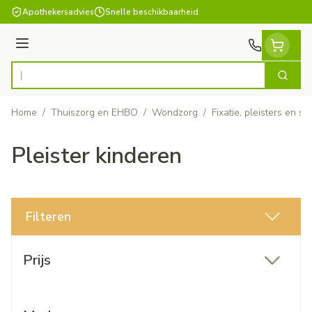
Ga naar de inhoud
Apothekersadvies
Snelle beschikbaarheid
Menu
Zoek
Product, merk, categorie...
Home
/
Thuiszorg en EHBO
/
Wondzorg
/
Fixatie, pleisters en sp
Pleister kinderen
Filteren
Doorgaan naar productlijst
Prijs
filter