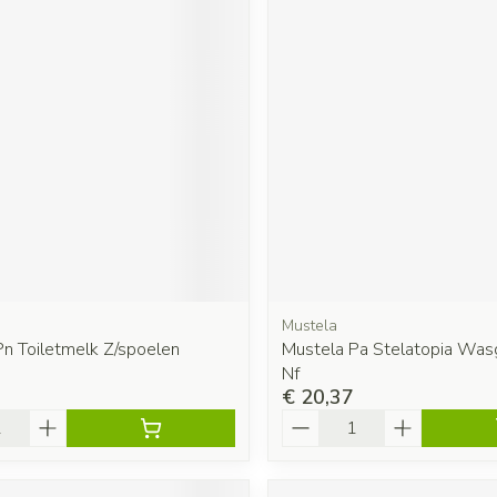
Mustela
Pn Toiletmelk Z/spoelen
Mustela Pa Stelatopia Was
Nf
€ 20,37
Aantal