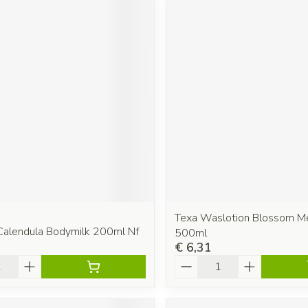
Texa Waslotion Blossom M
alendula Bodymilk 200ml Nf
500ml
€ 6,31
Aantal