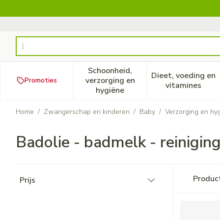
Ga naar de inhoud
Product, merk, categorie...
Schoonheid,
Dieet, voeding en
verzorging en
Promoties
Toon submenu voor Schoonheid
Toon subm
vitamines
hygiëne
Home
/
Zwangerschap en kinderen
/
Baby
/
Verzorging en hy
Badolie - badmelk - reinigin
Doorgaan naar productlijst
Produc
Prijs
filter