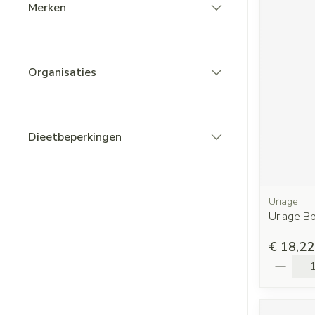
Merken
filter
Organisaties
filter
Dieetbeperkingen
filter
Uriage
Uriage B
€ 18,22
Aantal