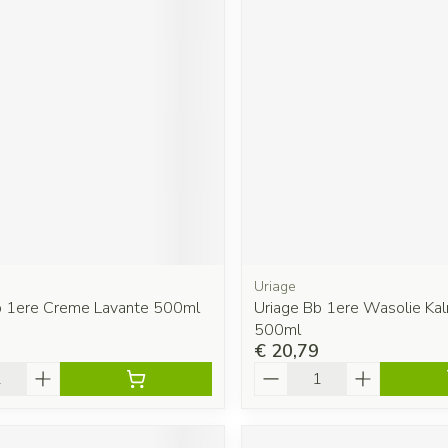
Uriage
b 1ere Creme Lavante 500ml
Uriage Bb 1ere Wasolie Ka
500ml
€ 20,79
Aantal