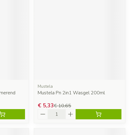
Mustela
lmerend
Mustela Pn 2in1 Wasgel 200ml
€ 5,33
€ 10,65
Aantal