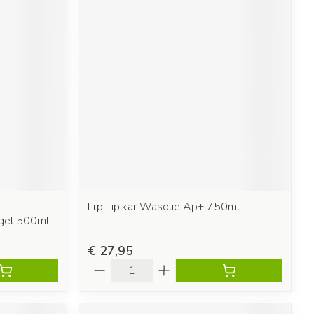
Lrp Lipikar Wasolie Ap+ 750ml
gel 500ml
€ 27,95
Aantal