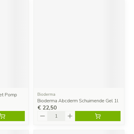
et Pomp
Bioderma
Bioderma Abcderm Schuimende Gel 1l
€ 22,50
Aantal