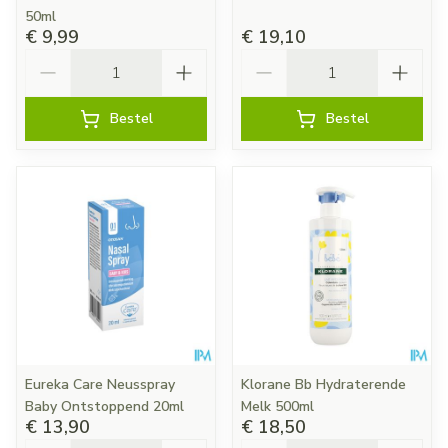
50ml
€ 9,99
€ 19,10
Aantal
Aantal
Bestel
Bestel
Eureka Care Neusspray
Klorane Bb Hydraterende
Baby Ontstoppend 20ml
Melk 500ml
€ 13,90
€ 18,50