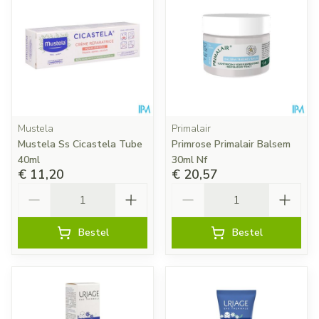
Mustela
Primalair
Mustela Ss Cicastela Tube
Primrose Primalair Balsem
40ml
30ml Nf
€ 11,20
€ 20,57
Aantal
Aantal
Bestel
Bestel