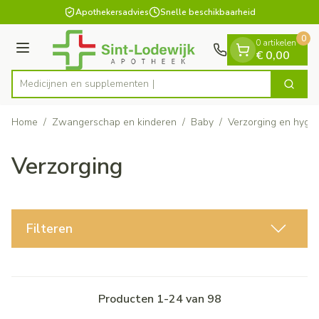
Dia 1 van 1
Ga naar de inhoud
Apothekersadvies
Snelle beschikbaarheid
0
0 artikelen
Menu
€ 0,00
Medicijnen e
Zoek
Product, merk, categorie...
Home
/
Zwangerschap en kinderen
/
Baby
/
Verzorging en hygi
Verzorging
Filteren
Producten
1
-
24
van
98