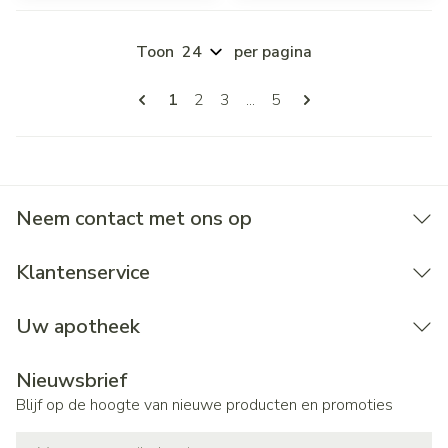
Toon
per pagina
Pagina's
U lees momenteel pagina
Pagina
Pagina
Pagina
1
2
3
...
5
Neem contact met ons op
Klantenservice
Uw apotheek
Nieuwsbrief
Blijf op de hoogte van nieuwe producten en promoties
E-mail adres