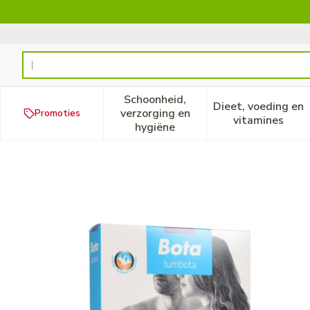
Ga naar de inhoud
Product, merk, categorie...
Schoonheid,
Dieet, voeding en
verzorging en
Promoties
Toon submenu voor Schoonheid
Toon subm
vitamines
hygiëne
Bota Lumbota Tricofit Nero 