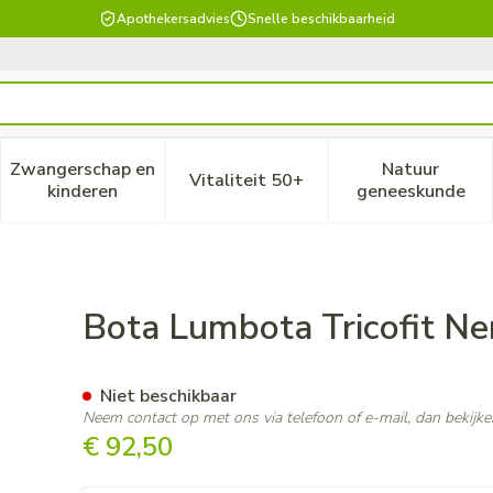
Apothekersadvies
Snelle beschikbaarheid
Zwangerschap en
Natuur
Vitaliteit 50+
, verzorging en hygiëne categorie
enu voor Dieet, voeding en vitamines categorie
Toon submenu voor Zwangerschap en kinderen ca
Toon submenu voor Vitaliteit
Toon subm
kinderen
geneeskunde
H24 l
Bota Lumbota Tricofit Ne
Niet beschikbaar
Neem contact op met ons via telefoon of e-mail, dan bekij
€ 92,50