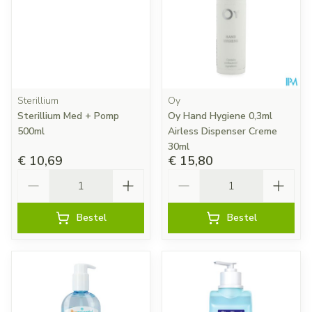
Sterillium
Oy
Sterillium Med + Pomp
Oy Hand Hygiene 0,3ml
500ml
Airless Dispenser Creme
30ml
€ 10,69
€ 15,80
Aantal
Aantal
Bestel
Bestel