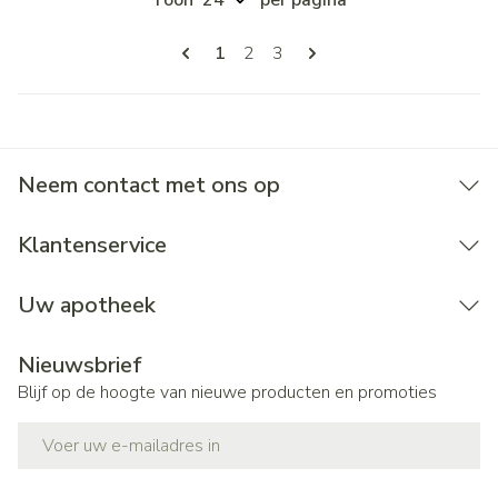
Toon
per pagina
Pagina's
U lees momenteel pagina
Pagina
Pagina
1
2
3
Neem contact met ons op
Klantenservice
Uw apotheek
Nieuwsbrief
Blijf op de hoogte van nieuwe producten en promoties
E-mail adres