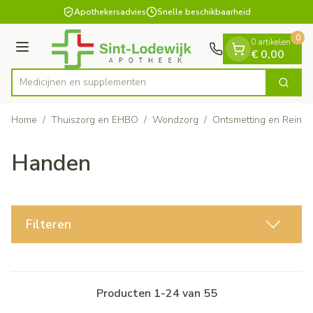
Dia 1 van 1
Ga naar de inhoud
Apothekersadvies
Snelle beschikbaarheid
0
0 artikelen
Menu
€ 0,00
Medicijne
Zoek
Product, merk, categorie...
Home
/
Thuiszorg en EHBO
/
Wondzorg
/
Ontsmetting en Reinig
Handen
Filteren
Producten
1
-
24
van
55