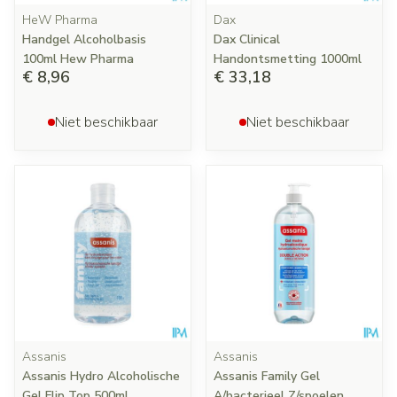
HeW Pharma
Dax
Handgel Alcoholbasis
Dax Clinical
100ml Hew Pharma
Handontsmetting 1000ml
€ 8,96
€ 33,18
Niet beschikbaar
Niet beschikbaar
Assanis
Assanis
Assanis Hydro Alcoholische
Assanis Family Gel
Gel Flip Top 500ml
A/bacterieel Z/spoelen