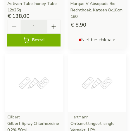
Activon Tube-honey Tube
Marque V Absopads Bio
12x25g
Rechthoek. Katoen 8x10cm
€ 138,00
180
Aantal
€ 8,90
Niet beschikbaar
Bestel
Gilbert
Hartmann
Gilbert Spray Chlorhexidine
Ontsmettingset-single
0,2% 50ml
Verpakt 1 P/s