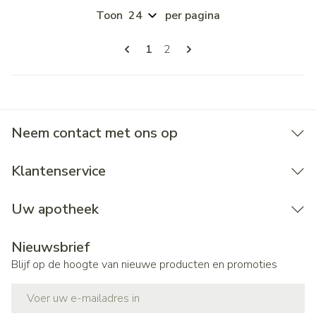
Toon
per pagina
Pagina's
U lees momenteel pagina
Pagina
1
2
Neem contact met ons op
Klantenservice
Uw apotheek
Nieuwsbrief
Blijf op de hoogte van nieuwe producten en promoties
E-mail adres