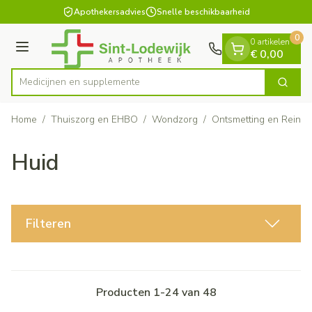
Dia 1 van 1
Ga naar de inhoud
Apothekersadvies
Snelle beschikbaarheid
0
0 artikelen
Menu
€ 0,00
Medicijne
Zoek
Product, merk, categorie...
Home
/
Thuiszorg en EHBO
/
Wondzorg
/
Ontsmetting en Reinig
Huid
Filteren
Producten
1
-
24
van
48