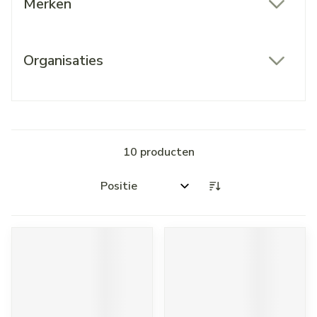
Merken
filter
Organisaties
filter
10
producten
Sorteer op: