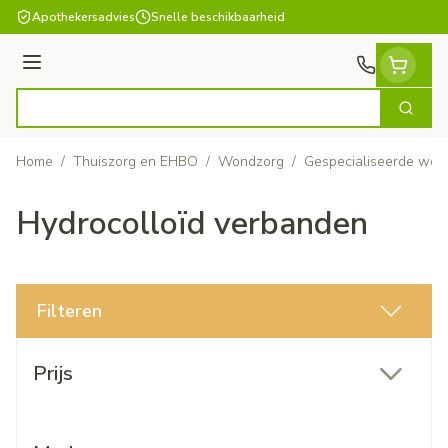
Ga naar de inhoud
Apothekersadvies
Snelle beschikbaarheid
Menu
Zoek
Product, merk, categorie...
Home
/
Thuiszorg en EHBO
/
Wondzorg
/
Gespecialiseerde won
Hydrocolloïd verbanden
Filteren
Doorgaan naar productlijst
Prijs
filter