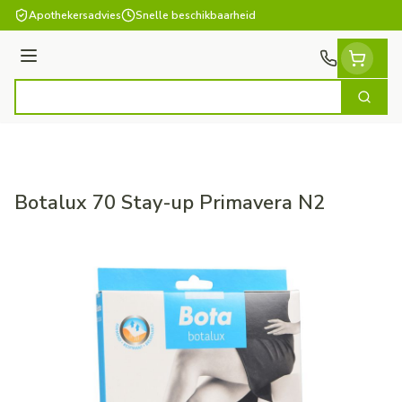
Ga naar de inhoud
Apothekersadvies
Snelle beschikbaarheid
Menu
Zoek
Product, merk, categorie...
Botalux 70 Stay-up Primavera N2