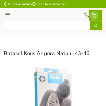
Ga naar de inhoud
Apothekersadvies
Snelle beschikbaarheid
Menu
Zoek
Product, merk, categorie...
Botasol Kous Angora Natuur 43-46