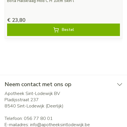
Bota Halskraag Mod C H 10cm Skin l
€ 23,80
Bestel
Neem contact met ons op
Apotheek Sint-Lodewijk BV
Pladijsstraat 237
8540
Sint-Lodewijk (Deerlijk)
Telefoon:
056 77 80 01
E-mailadres:
info@
apotheeksintlodewijk.be