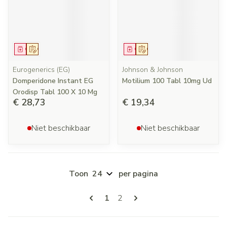
Geneesmiddel
Op voorschrift
Geneesmiddel
Op voorschrift
Eurogenerics (EG)
Johnson & Johnson
Domperidone Instant EG
Motilium 100 Tabl 10mg Ud
Orodisp Tabl 100 X 10 Mg
€ 28,73
€ 19,34
Niet beschikbaar
Niet beschikbaar
Toon
per pagina
Pagina's
U lees momenteel pagina
Pagina
1
2