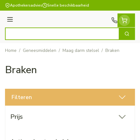
Ga naar de inhoud
Apothekersadvies
Snelle beschikbaarheid
Menu
Zoek
Product, merk, categorie...
Home
/
Geneesmiddelen
/
Maag darm stelsel
/
Braken
Braken
Filteren
Doorgaan naar productlijst
Prijs
filter