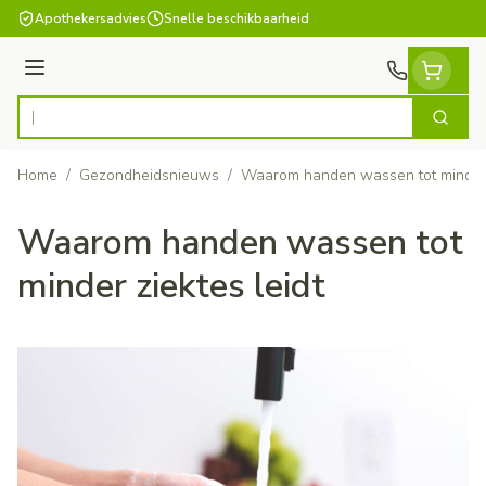
Ga naar de inhoud
Apothekersadvies
Snelle beschikbaarheid
Menu
Zoek
Product, merk, categorie...
Home
/
Gezondheidsnieuws
/
Waarom handen wassen tot minder z
Waarom handen wassen tot
minder ziektes leidt