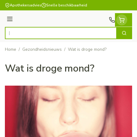
Ga naar de inhoud
Apothekersadvies
Snelle beschikbaarheid
Menu
Zoek
Product, merk, categorie...
Home
/
Gezondheidsnieuws
/
Wat is droge mond?
Wat is droge mond?