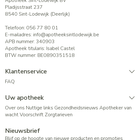
Apotheek Sint-Lodewijk BV
Pladijsstraat 237
8540
Sint-Lodewijk (Deerlijk)
Telefoon:
056 77 80 01
E-mailadres:
info@
apotheeksintlodewijk.be
APB nummer:
340903
Apotheek titularis:
Isabel Castel
BTW nummer:
BE0890351518
Klantenservice
FAQ
Uw apotheek
Over ons
Nuttige links
Gezondheidsnieuws
Apotheker van
wacht
Voorschrift
Zorgtarieven
Nieuwsbrief
Blijf op de hoogte van nieuwe producten en promoties