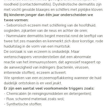
roodheid (contactdermatitis). Dyshidrotische dermatitis zijn
met vocht gevulde blaasjes en schilfers met pijnlijke kloven.
Bij kinderen jonger dan één jaar onderscheiden we
twee vormen:
- Seborroïsch eczeem met schilfering van de hoofdhuid,
oogleden, zijkanten van de neus en achter de oren;
- Nummulaire dermatitis begint meestal rond de leeftijd van
twee tot zes maanden en kenmerkt zich door korstige, rode
huiduitslag in de vorm van een muntstuk.
De oorzaak is van eczeem is onduidelijk. Maar
wetenschappers veronderstellen dat een abnormale
reactie van het immuunsysteem, dat agressief reageert op
de aanwezigheid van indringers (bacteriën, virussen,
irriterende stoffen), eczeem activeert.
We spreken van een eczeemopflakkering wanneer de huid
duidelijk ontstoken is en veel jeukt.
Er zijn een aantal veel voorkomende triggers zoals:
- Chemicaliën (in reinigingsmiddelen en detergenten);
- Ruw, schurend materiaal zoals wol;
- Synthetische stoffen;